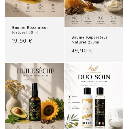
Baume Réparateur
Naturel 50ml
Baume Réparateur
Prix
Prix
19,90 €
Naturel 250ml
habituel
promotionnel
Prix
Prix
49,90 €
habituel
promotionnel