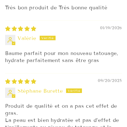
PROFITEZ DE 10 % DE
Très bon produit de Très bonne qualité
RÉDUCTION
Inscrivez-vous pour recevoir 10 % de
01/19/2026
réduction sur votre première commande et un
accès exclusif à nos meilleures offres.
Valérie
Email
Baume parfait pour mon nouveau tatouage,
hydrate parfaitement sans être gras
M’INSCRIRE
09/20/2025
NON, MERCI
Stéphane Burette
Produit de qualité et on a pas cet effet de
gras.
La peau est bien hydratée et pas d’effet de