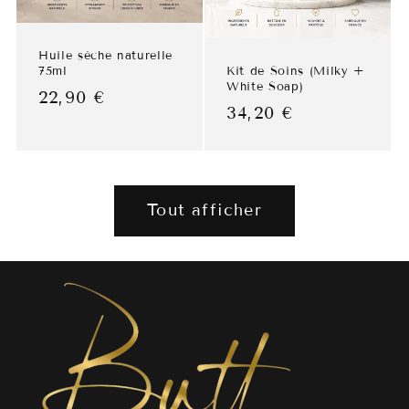
Huile sèche naturelle
75ml
Kit de Soins (Milky +
White Soap)
Prix
Prix
22,90 €
Prix
34,20 €
habituel
promotionnel
habituel
Tout afficher