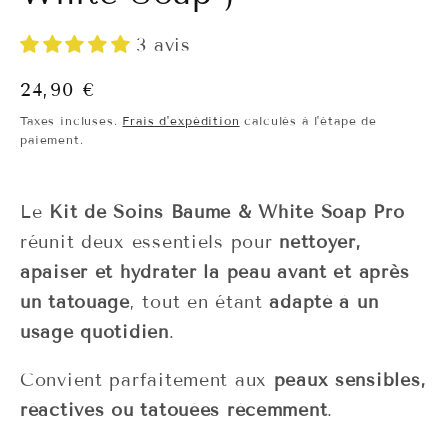
3 avis
Prix
24,90 €
habituel
Taxes incluses.
Frais d'expédition
calculés à l'étape de
paiement.
Le
Kit de Soins Baume & White Soap Pro
réunit deux essentiels pour
nettoyer,
apaiser et hydrater la peau avant et après
un tatouage
, tout en étant
adapté à un
usage quotidien
.
Convient parfaitement aux
peaux sensibles,
réactives ou tatouées récemment
.