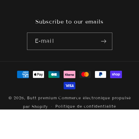
Subscribe to our emails
E-mail
Moyens
de
paiement
© 2026,
Butt premium
Commerce électronique propulsé
Politique de confidentialité
par Shopify
Politique de remboursement
Conditions d’utilisation
Politique d’expédition
Mentions légales
Conditions générales de vente